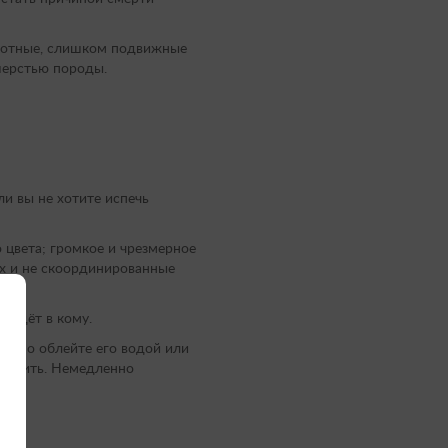
ивотные, слишком подвижные
шерстью породы.
и вы не хотите испечь
 цвета; громкое и чрезмерное
ах и не скоординированные
впадёт в кому.
ленно облейте его водой или
 попить. Немедленно