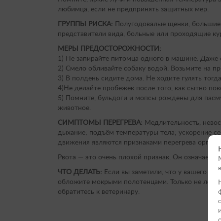
любимца, если не предпринять защитных мер.
ГРУППЫ РИСКА:
Полугодовалые щенки, большие 
представители вида, больные или проходящие к
МЕРЫ ПРЕДОСТОРОЖНОСТИ:
1) Не запирайте питомца одного в машине. Даже 
2) Смело обливайте собаку водой. Возьмите на п
3) В полдень сидите дома. Не ходите гулять тогда
4)Не делайте пробежек после того, как сытно по
5) Помните, бульдоги и мопсы рождены для пасму
животное.
СИМПТОМЫ ПЕРЕГРЕВА:
Медлительность, невосп
дыхание; подъём температуры тела; ускорение с
движения являются признаками перегрева органи
Рвота — это очень плохой признак. Он означает, ч
ЧТО ДЕЛАТЬ:
Если вы заметили, что у вашего пи
обложите мокрыми полотенцами. Только не лейте
обратитесь к ветеринару.