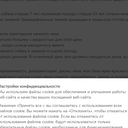
собаки старше 7 лет, маленькие породы старше 14 лет, тучные ж
урс лечения, брахицефальные тяжело дышащие и покрытые густой 
если приоткрыли немного окна.
рогулку бутылку с жидкостью для этой цели.
, когда солнце находится в зените.
кормите собаку в жаркую и сырую погоду.
рных деньков. В солнечный день они должны находиться дома, есл
риимчивость, дезориентация; десны, язык, или глаза ярко-красного
ердечного ритма и/или нерегулярное сердцебиение; дрожь в мышц
зма собаки.
Настройки конфиденциальности
то она вот-вот потеряет сознание, случится сердечный приступ или 
Мы используем файлы cookie для обеспечения и улучшения работы
веб-сайта и качества ваших посещений веб-сайта.
томца один или несколько из вышеперечисленных признаков, немед
 холодную воду из холодильника и не обкладывайте льдом. Дайте
Нажимая «Принять вce », вы соглашаетесь с использованием всех
файлов cookie. Вы можете нажать на «Отклонить», чтобы отказаться
от использования файлов сookie. Если вы откажетесь от
использования файлов cookie, будут использоваться только
обязательные файлы cookie, необходимые для функционирования