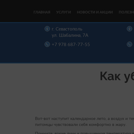
ГЛАВНАЯ
УСЛУГИ
НОВОСТИ И АКЦИИ
ПОЛЕЗН
цы,
г. Севастополь
, д. 16
ул. Шабалина, 7А
22-00
+7 978 687-77-55
Как у
Вот-вот наступит календарное лето, а воздух и т
питомцы чувствовали себя комфортно в жару.
Помните, яркие лучи и повышенная температура в