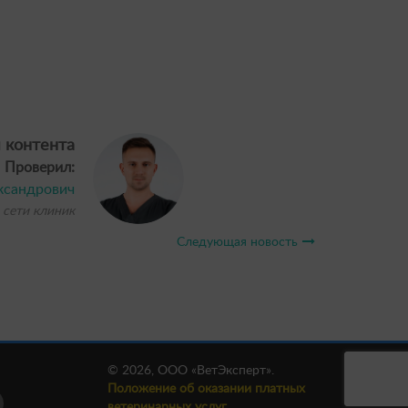
 контента
Проверил:
ксандрович
 сети клиник
Следующая новость
© 2026, ООО «ВетЭксперт».
Положение об оказании платных
ветеринарных услуг