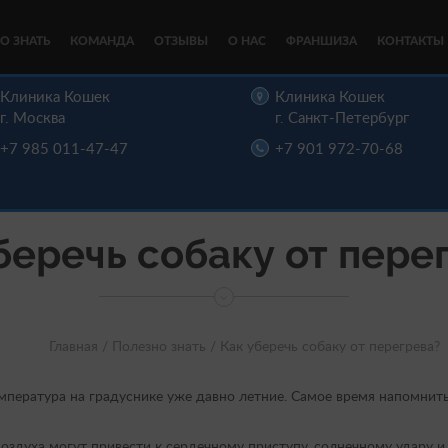
О ЗНАТЬ
КОМАНДА
ОТЗЫВЫ
О НАС
ФРАНШИЗА
КОНТАКТЫ
Клиника Кошек
Клиника Кошек
г. Москва
г. Санкт-Петербург
+7 985 011-47-47
+7 901 972-70-68
беречь собаку от пере
Главная /
Полезно знать /
Как уберечь собаку от перегрева?
емпература на градуснике уже давно летние. Самое время напомнить
оздуха могут привести к сердечному приступу, солнечному удару и