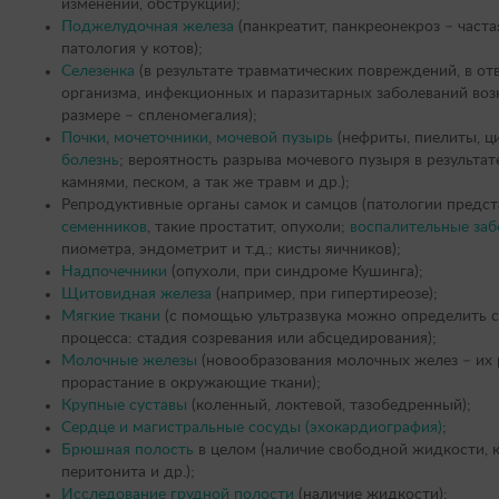
изменений, обструкции);
Поджелудочная железа
(панкреатит, панкреонекроз – част
патология у котов);
Селезенка
(в результате травматических повреждений, в от
организма, инфекционных и паразитарных заболеваний возн
размере – спленомегалия);
Почки
,
мочеточники
,
мочевой пузырь
(нефриты, пиелиты, ц
болезнь
; вероятность разрыва мочевого пузыря в результа
камнями, песком, а так же травм и др.);
Репродуктивные органы самок и самцов (патологии предс
семенников
, такие простатит, опухоли;
воспалительные заб
пиометра, эндометрит и т.д.; кисты яичников);
Надпочечники
(опухоли, при синдроме Кушинга);
Щитовидная железа
(например, при гипертиреозе);
Мягкие ткани
(с помощью ультразвука можно определить 
процесса: стадия созревания или абсцедирования);
Молочные железы
(новообразования молочных желез – их р
прорастание в окружающие ткани);
Крупные суставы
(коленный, локтевой, тазобедренный);
Сердце и магистральные сосуды (эхокардиография)
;
Брюшная полость
в целом (наличие свободной жидкости, к
перитонита и др.);
Исследование грудной полости
(наличие жидкости);