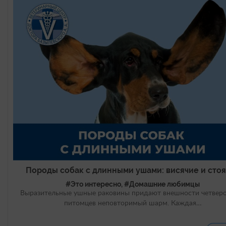
Породы собак с длинными ушами: висячие и сто
#Это интересно, #Домашние любимцы
Выразительные ушные раковины придают внешности четвер
питомцев неповторимый шарм. Каждая…