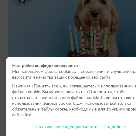
Настройки конфиденциальности
Мы используем файлы cookie для обеспечения и улучшения 
веб-сайта и качества ваших посещений веб-сайта.
Почему пожилым питомцам нужно особое внима
Нажимая «Принять вce », вы соглашаетесь с использованием 
файлов cookie. Вы можете нажать на «Отклонить», чтобы
#Это интересно, #Домашние любимцы
отказаться от использования файлов сookie. Если вы откажет
Уход за пожилым питомцем требует особой заботы, которая
использования файлов cookie, будут использоваться только
продлить…
обязательные файлы cookie, необходимые для функциониров
веб-сайта.
05.12.2025
Подр
Политика конфиденциальности
Подробнее