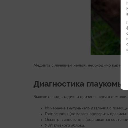
Медлить с лечением нельзя, необходимо как мож
Диагностика глаукомы 
Выяснить вид, стадию и причины недуга поможет 
Измерение внутреннего давления с помощью 
Гониоскопия (помогает проверить правильн
Осмотр глазного дна (оценивается состояние
УЗИ глазного яблока.