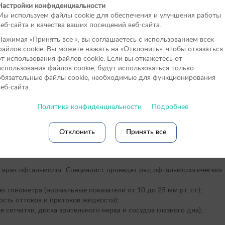
Настройки конфиденциальности
Мы используем файлы cookie для обеспечения и улучшения работы
веб-сайта и качества ваших посещений веб-сайта.
Нажимая «Принять вce », вы соглашаетесь с использованием всех
файлов cookie. Вы можете нажать на «Отклонить», чтобы отказаться
от использования файлов сookie. Если вы откажетесь от
использования файлов cookie, будут использоваться только
обязательные файлы cookie, необходимые для функционирования
веб-сайта.
Политика конфиденциальности
Подробнее
но скорее обратиться за профессиональной помощью.
Отклонить
Принять все
у собаки
врач-офтальмолог. Специалист проведет ряд офтальмологических и
тонометра (нормальные показатели от 10 до 25 мм рт. ст.);
ость оттоков и притоков жидкости);
 сетчатки, диска зрительного нерва и сосудов глазного дна);