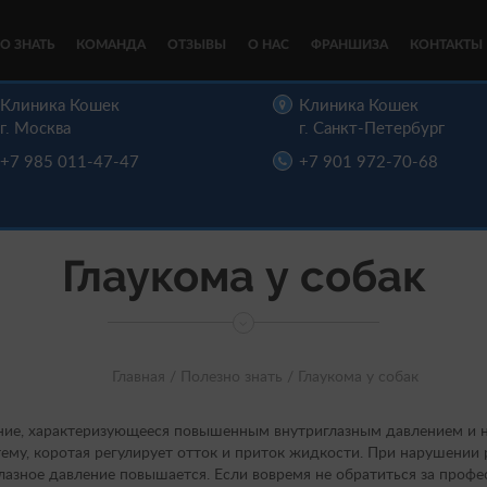
О ЗНАТЬ
КОМАНДА
ОТЗЫВЫ
О НАС
ФРАНШИЗА
КОНТАКТЫ
Клиника Кошек
Клиника Кошек
г. Москва
г. Санкт-Петербург
+7 985 011-47-47
+7 901 972-70-68
Глаукома у собак
Главная /
Полезно знать /
Глаукома у собак
ние, характеризующееся повышенным внутриглазным давлением и
тему, коротая регулирует отток и приток жидкости. При нарушении
глазное давление повышается. Если вовремя не обратиться за про