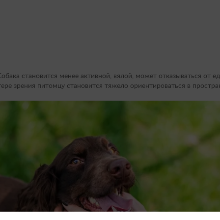
обака становится менее активной, вялой, может отказываться от ед
ере зрения питомцу становится тяжело ориентироваться в простран