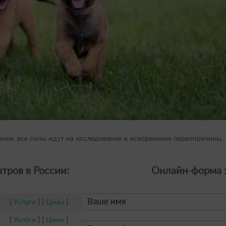
ания, все силы идут на исследование и искоренение первопричины.
тров в России:
Онлайн-форма з
[
Услуги
] [
Цены
]
[
Услуги
] [
Цены
]