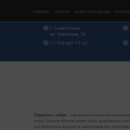
ГЛАВНАЯ
УСЛУГИ
НОВОСТИ И АКЦИИ
ПОЛЕЗН
цы,
г. Севастополь
, д. 16
ул. Шабалина, 7А
22-00
+7 978 687-77-55
Глаукома у собак
– офтальмологическое заболева
глаза. Глазное яблоко имеет свою дренажную сис
внутриглазная жидкость накапливается, а внутри