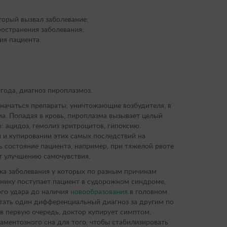
торый вызвал заболевание;
ространения заболевания;
ия пациента.
года, диагноз пироплазмоз.
начаться препараты, уничтожающие возбудителя, в
а. Попадая в кровь, пироплазма вызывает целый
: ацидоз, гемолиз эритроцитов, гипоксию.
 и купировании этих самых последствий на
ь состояние пациента, например, при тяжелой рвоте
т улучшению самочувствия.
ка заболевания у которых по разным причинам
инику поступает пациент в судорожном синдроме,
ого удара до наличия
новообразования
в головном
етать один дифференциальный диагноз за другим по
, в первую очередь, доктор купирует симптом,
аментозного сна для того, чтобы стабилизировать