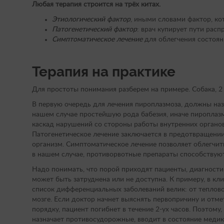
Любая терапия строится на трёх китах.
Этиологический фактор
, иными словами фактор, ко
Патогенетический фактор
: врач купирует пути расп
Симптоматическое лечение
для облегчения состоян
Терапия на практике
Для простоты понимания разберем на примере. Собака, 2 
В первую очередь для лечения пироплазмоза, должны наз
нашем случае простейшую рода бабезия, иначе пироплазм
каскад нарушений со стороны работы внутренних органов
Патогенетическое лечение заключается в предотвращении
организм. Симптоматическое лечение позволяет облегчит
в нашем случае, противорвотные препараты способствую
Надо понимать, что порой приходят пациенты, диагности
может быть затруднена или не доступна. К примеру, в кл
список дифференциальных заболеваний велик: от теплов
мозге. Если доктор начнет выяснять первопричину и отм
порядку, пациент погибнет в течение 2-ух часов. Поэтому
назначает противосудорожные, вводит в состояние медик