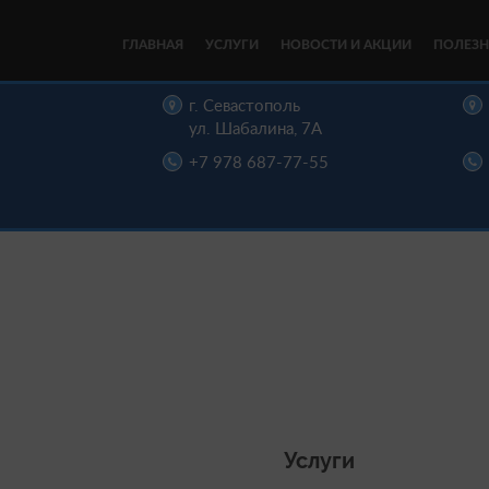
ГЛАВНАЯ
УСЛУГИ
НОВОСТИ И АКЦИИ
ПОЛЕЗН
цы,
г. Севастополь
, д. 16
ул. Шабалина, 7А
22-00
+7 978 687-77-55
Услуги