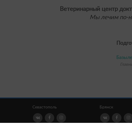
Ветеринарный центр докт
Мы лечим по-н
Подго
Базыле
Главн
Севастополь
Брянск