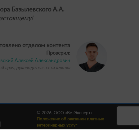
ора Базылевского А.А.
астоящему!
товлено отделом контента
Проверил:
вский Алексей Александрович
ый врач, руководитель сети клиник
© 2026, ООО «ВетЭксперт».
Положение об оказании платных
ветеринарных услуг
Публичный договор
Политика конфиденциальности