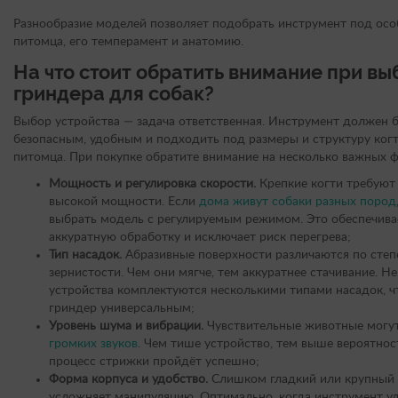
Разнообразие моделей позволяет подобрать инструмент под ос
питомца, его темперамент и анатомию.
На что стоит обратить внимание при вы
гриндера для собак?
Выбор устройства — задача ответственная. Инструмент должен 
безопасным, удобным и подходить под размеры и структуру ког
питомца. При покупке обратите внимание на несколько важных ф
Мощность и регулировка скорости.
Крепкие когти требуют
высокой мощности. Если
дома живут собаки разных пород
выбрать модель с регулируемым режимом. Это обеспечива
аккуратную обработку и исключает риск перегрева;
Тип насадок.
Абразивные поверхности различаются по степ
зернистости. Чем они мягче, тем аккуратнее стачивание. Н
устройства комплектуются несколькими типами насадок, ч
гриндер универсальным;
Уровень шума и вибрации.
Чувствительные животные могу
громких звуков
. Чем тише устройство, тем выше вероятност
процесс стрижки пройдёт успешно;
Форма корпуса и удобство.
Слишком гладкий или крупный 
усложняет манипуляцию. Оптимально, когда инструмент у