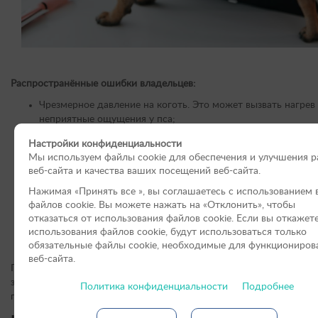
Распространённые ошибки владельцев:
Чрезмерное давление на коготь. Это может вызвать нагрев
неприятные ощущения у пса;
Попытка подпилить слишком длинный коготь за один раз.
Настройки конфиденциальности
делать несколько коротких подходов, чтобы не задеть жив
Мы используем файлы cookie для обеспечения и улучшения 
Использование неподходящей мощности. Слишком высока
веб-сайта и качества ваших посещений веб-сайта.
скорость пугает собаку, слишком низкая снижает качество
обработки;
Нажимая «Принять вce », вы соглашаетесь с использованием 
Отсутствие перерывов. Коготь нагревается, а собаке стано
файлов cookie. Вы можете нажать на «Отклонить», чтобы
отказаться от использования файлов сookie. Если вы откажет
некомфортно;
использования файлов cookie, будут использоваться только
Работа на влажных когтях. Это снижает эффективность ста
обязательные файлы cookie, необходимые для функциониров
может привести к расслоению когтя.
веб-сайта.
Грамотный уход за инструментом и внимательное отношение к т
залог того, что процедура будет безопасной и спокойной, а грин
Политика конфиденциальности
Подробнее
прослужит вам долго.