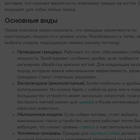
когтерез, что снижает вероятность появления трещин на когтях. 
подходит для собак любых пород.
Основные виды
Перед покупкой важно понимать, что гриндеры различаются по
конструкции, мощности и уровню шума. Разобравшись в типах, л
выбрать модель, подходящую именно вашему питомцу:
Проводные гриндеры.
Работают от сети, обеспечивая стаб
мощность. Такой вариант особенно удобен, если требуется
регулярная обработка крепких когтей. Для владельцев кру
пород, которым важна максимальная эффективность, про
гриндеры станут отличным решением;
Беспроводные (аккумуляторные).
Более мобильны и удобны
использовании. Их можно брать с собой на дачу или в поез
Большинство устройств имеет несколько скоростей, позво
настроить мягкий режим для
щенков
и более интенсивный
взрослых животных;
Малошумные модели.
Если собака пуглива, стоит выбрать
максимально тихое устройство, которое работает почти бе
вибрации, что снизит уровень
стресса
у чувствительных пи
Усиленные гриндеры.
Гриндер для
крупных собак
должен о
высокой мощностью и долговечной абразивной насадкой. 