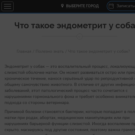
Записать
ВЫБЕРИТЕ ГОРОД
Что такое эндометрит у соб
Главная /
Полезно знать /
Что такое эндометрит у собак?
Эндометрит у собак — это воспалительный процесс, локализующ
слизистой оболочке матки. Он может развиваться остро или при
хроническое течение, нанося серьёзный удар по репродуктивной 
общему самочувствию животного. В отличие от других инфекци
заболеваний, этот патологический процесс часто сочетается с
нарушениями гормонального фона и требует особенно внимател
подхода со стороны ветеринара.
Причиной болезни становятся бактерии, которые попадают в пол
матки при родах, абортах, медицинских манипуляциях или при
нарушениях барьерной функции слизистой. Иногда воспаление п
скрыто, маскируясь под другие состояния, поэтому важна грамо