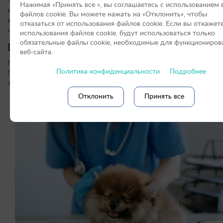
У собак, перенесших эту болезнь, возможны трудности с зачатие
Нажимая «Принять вce », вы соглашаетесь с использованием 
вынашиванием щенков. Поэтому крайне важно, чтобы после даж
файлов cookie. Вы можете нажать на «Отклонить», чтобы
вылеченного эндометрита животное находилось под регулярны
отказаться от использования файлов сookie. Если вы откажет
наблюдением ветеринара.
использования файлов cookie, будут использоваться только
обязательные файлы cookie, необходимые для функциониров
Профилактика заболевания
веб-сайта.
Предотвратить эндометрит проще, чем лечить его последствия.
Политика конфиденциальности
Подробнее
Профилактические меры основаны на поддержании репродуктив
здоровья и исключении факторов риска.
Отклонить
Принять все