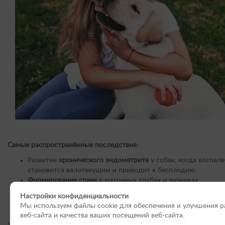
Самые распространённые последствия:
Развитие
хронического эндометрита
у собак, когда воспал
становится вялотекущим и приводит к бесплодию;
Формирование спаек
в маточных трубах и яичниках;
Интоксикация и сепсис
;
Настройки конфиденциальности
Гормональные сбои
и нарушения цикла
течек
;
Мы используем файлы cookie для обеспечения и улучшения 
Угроза жизни
животного при запущенном процессе.
веб-сайта и качества ваших посещений веб-сайта.