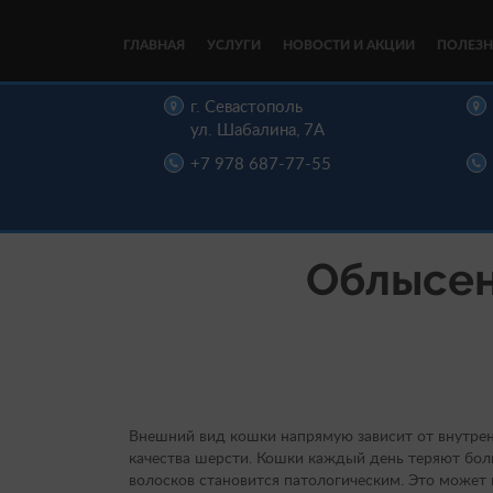
ГЛАВНАЯ
УСЛУГИ
НОВОСТИ И АКЦИИ
ПОЛЕЗН
цы,
г. Севастополь
, д. 16
ул. Шабалина, 7А
22-00
+7 978 687-77-55
Облысен
Внешний вид кошки напрямую зависит от внутрен
качества шерсти. Кошки каждый день теряют бол
волосков становится патологическим. Это может 