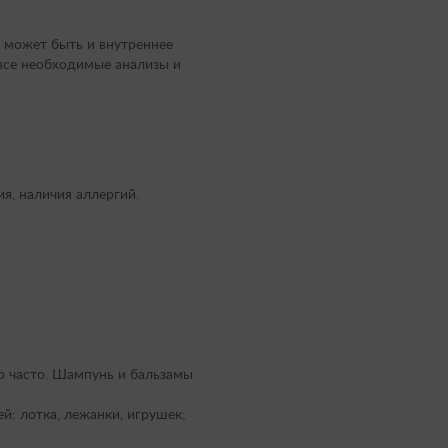
о может быть и внутреннее
все необходимые анализы и
я, наличия аллергий.
р часто. Шампунь и бальзамы
й: лотка, лежанки, игрушек;