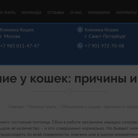
О ЗНАТЬ
КОМАНДА
ОТЗЫВЫ
О НАС
ФРАНШИЗА
КОНТАКТЫ
Клиника Кошек
Клиника Кошек
г. Москва
г. Санкт-Петербург
+7 985 011-47-47
+7 901 972-70-68
ие у кошек: причины и
Главная /
Полезно знать /
Облысение у кошек: причины и лечен
него состояния питомца. Сбои в работе организма нередко сопро
ьшое её количество – и это совершенно нормально. Но бывают мом
происходить по всей поверхности, очагами или в одном конкретном