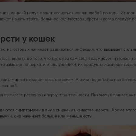
чения, данный недуг может коснуться кошки любой породы. Игнори
 может начать терять большое количество шерсти и когда следует 
рсти у кошек
тах, на которых начинает развиваться инфекция, что вызывает силь
ться, вплоть до того, что питомец сам себя травмирует, и может т
это заметно по перхоти и шелушению), их продукты жизнедеятельн
(авитаминоз) страдает весь организм. А из-за недостатка пантотен
хоженной.
тва вызывает реакцию гиперчувствительности. Питомец начинает акт
аются симптомами в виде снижения качества шерсти. Кроме этого
вычки, оно начинает больше или меньше есть.