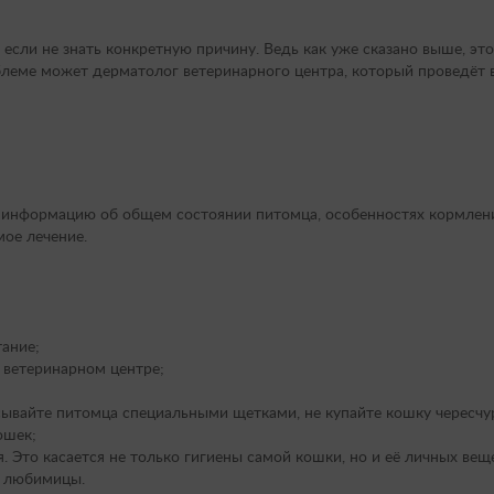
сли не знать конкретную причину. Ведь как уже сказано выше, эт
блеме может дерматолог ветеринарного центра, который проведёт 
 информацию об общем состоянии питомца, особенностях кормлени
ое лечение.
ание;
 ветеринарном центре;
сывайте питомца специальными щетками, не купайте кошку чересчу
ошек;
Это касается не только гигиены самой кошки, но и её личных веще
й любимицы.