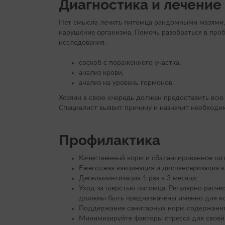
Диагностика и лечение
Нет смысла лечить питомца рандомными мазями, е
нарушение организма. Помочь разобраться в про
исследования:
соскоб с пораженного участка;
анализ крови;
анализ на уровень гормонов.
Хозяин в свою очередь должен предоставить всю
Специалист выявит причину и назначит необходим
Профилактика
Качественный корм и сбалансированное пит
Ежегодная вакцинация и диспансеризация в
Дегельминтизация 1 раз в 3 месяца;
Уход за шерстью питомца. Регулярно расчё
должны быть предназначены именно для к
Поддержание санитарных норм содержания. 
Минимизируйте факторы стресса для свое