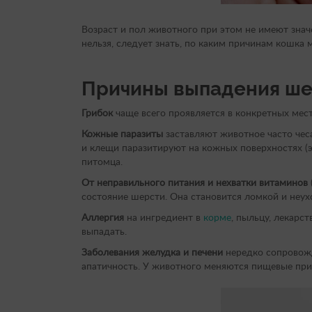
Возраст и пол животного при этом не имеют зна
нельзя, следует знать, по каким причинам кошка
Причины выпадения ше
Грибок
чаще всего проявляется в конкретных мес
Кожные паразиты
заставляют животное часто чеса
и клещи паразитируют на кожных поверхностях (
питомца.
От неправильного питания и нехватки витаминов
состояние шерсти. Она становится ломкой и неу
Аллергия
на ингредиент в
корме
, пыльцу, лекарс
выпадать.
Заболевания желудка и печени
нередко сопровожд
апатичность. У животного меняются пищевые при