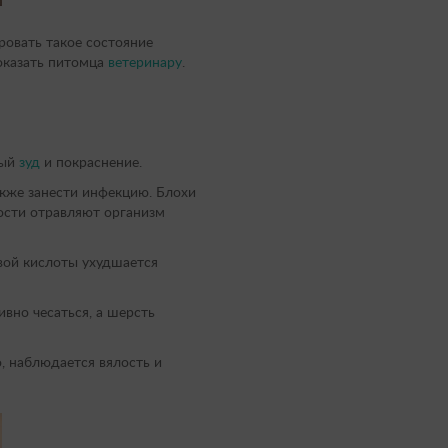
ровать такое состояние
показать питомца
ветеринару
.
ный
зуд
и покраснение.
акже занести инфекцию. Блохи
ости отравляют организм
овой кислоты ухудшается
ивно чесаться, а шерсть
, наблюдается вялость и