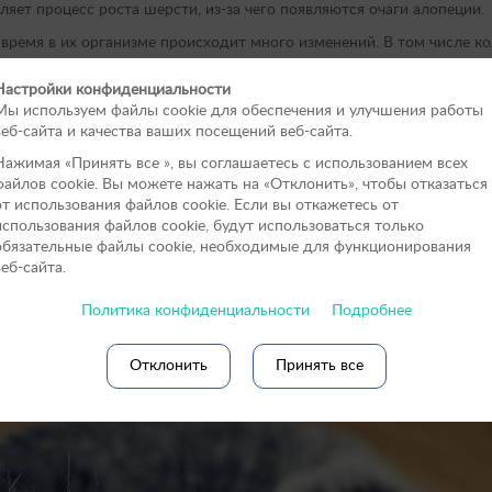
ет процесс роста шерсти, из-за чего появляются очаги алопеции.
время в их организме происходит много изменений. В том числе к
озраста больше мерзнут.
Настройки конфиденциальности
го возраста
чаще всего подвержены проблемам из-за снижения им
Мы используем файлы cookie для обеспечения и улучшения работы
стичной, шерстяной покров редеет.
веб-сайта и качества ваших посещений веб-сайта.
ни начинают себя чаще вылизывать и грызть, чтобы успокоится, а
Нажимая «Принять вce », вы соглашаетесь с использованием всех
файлов cookie. Вы можете нажать на «Отклонить», чтобы отказаться
от использования файлов сookie. Если вы откажетесь от
использования файлов cookie, будут использоваться только
 кошек
обязательные файлы cookie, необходимые для функционирования
веб-сайта.
елковистая. Кошки ежедневно теряют некоторое количество шерсти
во шерсти заметно ухудшается, волоски могут начать выпадать как п
Политика конфиденциальности
Подробнее
Отклонить
Принять все