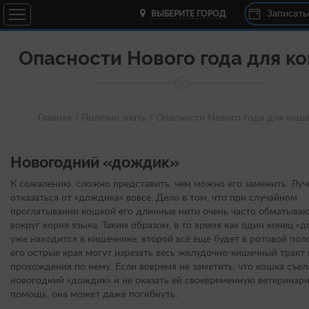
Записать
ВЫБЕРИТЕ ГОРОД
Опасности Нового года для к
Главная /
Полезно знать /
Опасности Нового года для кош
Новогодний «дождик»
К сожалению, сложно представить, чем можно его заменить. Лу
отказаться от «дождика» вовсе. Дело в том, что при случайном
проглатывании кошкой его длинные нити очень часто обматыва
вокруг корня языка. Таким образом, в то время как один конец «
уже находится в кишечнике, второй всё ещё будет в ротовой пол
его острые края могут изрезать весь желудочно-кишечный тракт
прохождения по нему. Если вовремя не заметить, что кошка съел
новогодний «дождик» и не оказать ей своевременную ветеринар
помощь, она может даже погибнуть.