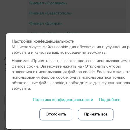
Филиал «Смоленск»
Филиал «Севастополь»
Филиал «Брянск»
«Клиника Кошек» г. Москва
Настройки конфиденциальности
«Клиника Кошек» г. Санкт-Петербурге
Мы используем файлы cookie для обеспечения и улучшения 
веб-сайта и качества ваших посещений веб-сайта.
Для получения подробной информации о стоимости услуг, пожал
Нажимая «Принять вce », вы соглашаетесь с использованием 
обращайтесь по контактным телефонам или оставьте онлайн-заяв
файлов cookie. Вы можете нажать на «Отклонить», чтобы
сайте.
отказаться от использования файлов сookie. Если вы откажет
использования файлов cookie, будут использоваться только
Онлайн-форма заявки:
обязательные файлы cookie, необходимые для функциониров
веб-сайта.
Политика конфиденциальности
Подробнее
Отклонить
Принять все