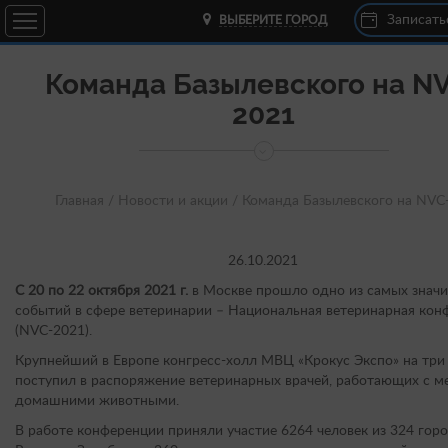
Записать
ВЫБЕРИТЕ ГОРОД
Команда Базылевского на N
2021
Главная /
Новости и акции /
Команда Базылевского на NVC
26.10.2021
С 20 по 22 октября 2021 г.
в Москве прошло одно из самых знач
событий в сфере ветеринарии – Национальная ветеринарная кон
(NVC-2021).
Крупнейший в Европе конгресс-холл МВЦ «Крокус Экспо» на три
поступил в распоряжение ветеринарных врачей, работающих с м
домашними животными.
В работе конференции приняли участие 6264 человек из 324 гор