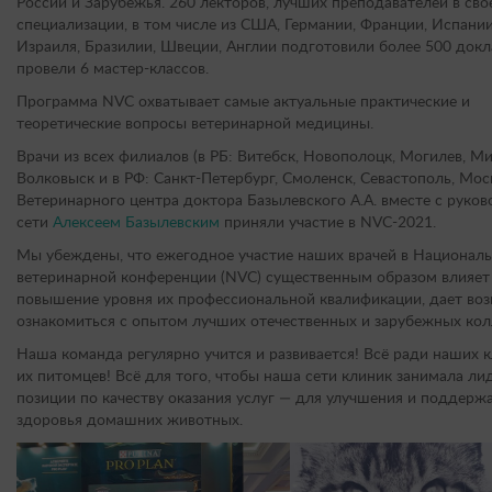
России и Зарубежья. 260 лекторов, лучших преподавателей в сво
специализации, в том числе из США, Германии, Франции, Испании
Израиля, Бразилии, Швеции, Англии подготовили более 500 докл
провели 6 мастер-классов.
Программа NVC охватывает самые актуальные практические и
теоретические вопросы ветеринарной медицины.
Врачи из всех филиалов (в РБ: Витебск, Новополоцк, Могилев, Ми
Волковыск и в РФ: Санкт-Петербург, Смоленск, Севастополь, Мос
Ветеринарного центра доктора Базылевского А.А. вместе с руко
сети
Алексеем Базылевским
приняли участие в NVC-2021.
Мы убеждены, что ежегодное участие наших врачей в Национал
ветеринарной конференции (NVC) существенным образом влияет
повышение уровня их профессиональной квалификации, дает во
ознакомиться с опытом лучших отечественных и зарубежных кол
Наша команда регулярно учится и развивается! Всё ради наших 
их питомцев! Всё для того, чтобы наша сети клиник занимала л
позиции по качеству оказания услуг — для улучшения и поддерж
здоровья домашних животных.