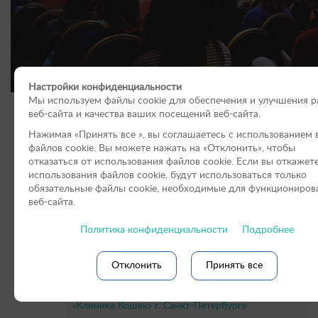
Настройки конфиденциальности
Мы используем файлы cookie для обеспечения и улучшения 
веб-сайта и качества ваших посещений веб-сайта.
Нажимая «Принять вce », вы соглашаетесь с использованием 
Услуги и цены Ветеринарных центров в Рос
файлов cookie. Вы можете нажать на «Отклонить», чтобы
отказаться от использования файлов сookie. Если вы откажет
использования файлов cookie, будут использоваться только
Филиалы в Санкт-Петербурге
обязательные файлы cookie, необходимые для функциониров
веб-сайта.
Филиал «Смоленск»
Политика конфиденциальности
Подробнее
Филиал «Севастополь»
Филиал «Брянск»
Отклонить
Принять все
«Клиника Кошек» г. Москва
«Клиника Кошек» г. Санкт-Петербурге