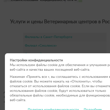
Услуги и цены Ветеринарных центров в Рос
Филиалы в Санкт-Петербурге
Филиал «Смоленск»
Филиал «Севастополь»
Настройки конфиденциальности
Филиал «Брянск»
Мы используем файлы cookie для обеспечения и улучшения 
веб-сайта и качества ваших посещений веб-сайта.
«Клиника Кошек» г. Москва
Нажимая «Принять вce », вы соглашаетесь с использованием 
«Клиника Кошек» г. Санкт-Петербурге
файлов cookie. Вы можете нажать на «Отклонить», чтобы
отказаться от использования файлов сookie. Если вы откажет
использования файлов cookie, будут использоваться только
Для получения подробной информации о стоимости услуг, пожал
обязательные файлы cookie, необходимые для функциониров
обращайтесь по контактным телефонам или оставьте онлайн-заяв
веб-сайта.
сайте.
Политика конфиденциальности
Подробнее