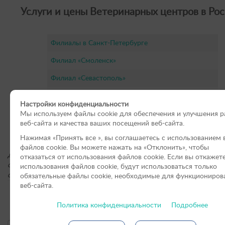
Услуги и цены Ветеринарных центров в Рос
Филиалы в Санкт-Петербурге
Филиал «Смоленск»
Филиал «Севастополь»
Филиал «Брянск»
Настройки конфиденциальности
«Клиника Кошек» г. Москва
Мы используем файлы cookie для обеспечения и улучшения 
веб-сайта и качества ваших посещений веб-сайта.
«Клиника Кошек» г. Санкт-Петербурге
Нажимая «Принять вce », вы соглашаетесь с использованием 
файлов cookie. Вы можете нажать на «Отклонить», чтобы
Для получения подробной информации о стоимости услуг, пожал
отказаться от использования файлов сookie. Если вы откажет
обращайтесь по контактным телефонам или оставьте онлайн-заяв
использования файлов cookie, будут использоваться только
сайте.
обязательные файлы cookie, необходимые для функциониров
веб-сайта.
Онлайн-форма заявки:
Политика конфиденциальности
Подробнее