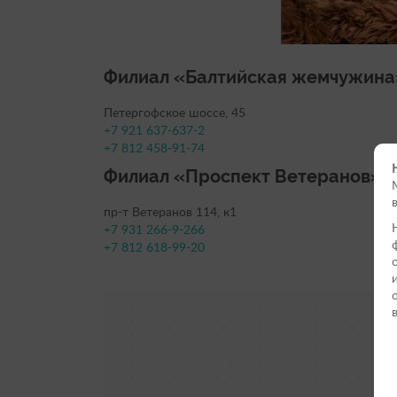
Филиал «Балтийская жемчужина
Петергофское шоссе, 45
+7 921 637-637-2
+7 812 458-91-74
Филиал «Проспект Ветеранов»
пр-т Ветеранов 114, к1
+7 931 266-9-266
+7 812 618-99-20