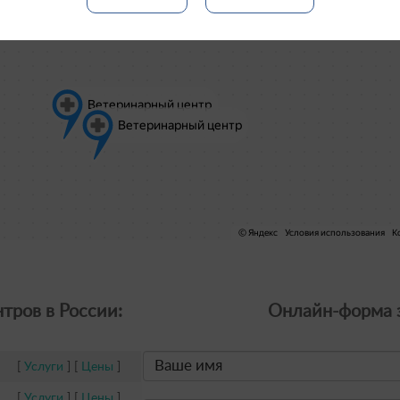
тров в России:
Онлайн-форма з
[
Услуги
] [
Цены
]
[
Услуги
] [
Цены
]