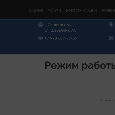
ГЛАВНАЯ
УСЛУГИ
НОВОСТИ И АКЦИИ
ПОЛЕЗН
цы,
г. Севастополь
, д. 16
ул. Шабалина, 7А
22-00
+7 978 687-77-55
Режим работы
Главная 