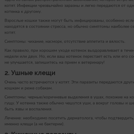
котят. Инфекции чрезвычайно заразны и легко передаются от од
котенка к другому.
Взрослые кошки также могут быть инфицированы, особенно есл
находятся в состоянии стресса, но обычно симптомы наиболее с
котят.
Симптомы: чихание, насморк, отсутствие аппетита и вялость.
Как правило, при хорошем уходе котенок выздоравливает в тече
недели или двух. Но, если ваш котенок перестает есть или его с
не улучшается, запишитесь на прием к ветеринару!
2.
Ушные клещи
Очень часто встречаются у котят. Эти паразиты передаются друг
кошкам и реже собакам.
Симптомы: черные/коричневые выделения в ушах, похожие на к
гущу. У котенка также обычно чешутся уши, а вокруг головы и ш
быть язвы и воспаления.
Лечение: необходимо посетить дерматолога, чтобы подтвердить,
именно клещи (а не бактерии).