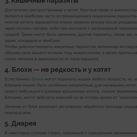
3.
Кишечные паразиты
Достаточно распространены у котят. Круглые черви и анкилосто
являются наиболее часто встречающимися кишечными паразита
многие котята заражаются этими червями вскоре после рождени
через молоко матери, либо при контакте с загрязненной окружа
средой. Также могут быть замечены другие паразиты, такие как 
черви, кокцидии и лямблии.
Чтобы диагностировать кишечных паразитов, ветеринар исследу
образец кала вашего котенка под микроскопом, а затем прописы
схему лечения в зависимости от типа паразита.
4.
Блохи — не редкость и у котят
Естественно,
блохи
могут поражать кошек любого возраста, но з
блохами может быть особенно неприятным для маленьких котят.
своего небольшого размера крошечные котята, сильно зараженн
блохами, могут заболеть анемией из-за потери крови от “кормлен
Лечение от блох включает регулярную обработку питомца спец
препаратами.
5. Диарея
В некоторых случаях стресс, связанный с серьезными изменениям