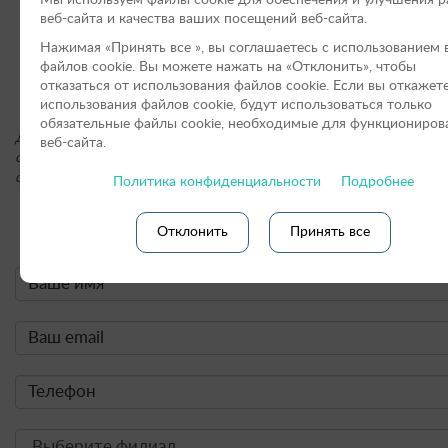
Мы используем файлы cookie для обеспечения и улучшения 
веб-сайта и качества ваших посещений веб-сайта.
Филиал «Брянск»
Нажимая «Принять вce », вы соглашаетесь с использованием 
«Клиника Кошек» г. Москва
файлов cookie. Вы можете нажать на «Отклонить», чтобы
отказаться от использования файлов сookie. Если вы откажет
«Клиника Кошек» г. Санкт-Петербурге
использования файлов cookie, будут использоваться только
обязательные файлы cookie, необходимые для функциониров
Для получения подробной информации о стоимости услуг, пожал
веб-сайта.
обращайтесь по контактным телефонам или оставьте онлайн-заяв
сайте.
Политика конфиденциальности
Подробнее
Онлайн-форма заявки:
Отклонить
Принять все