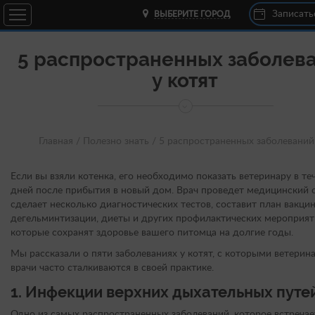
Записать
ВЫБЕРИТЕ ГОРОД
5 распространенных заболев
у котят
Главная /
Полезно знать /
5 распространенных заболеваний 
Если вы взяли котенка, его необходимо показать ветеринару в те
дней после прибытия в новый дом. Врач проведет медицинский 
сделает несколько диагностических тестов, составит план вакци
дегельминтизации, диеты и других профилактических мероприят
которые сохранят здоровье вашего питомца на долгие годы.
Мы рассказали о пяти заболеваниях у котят, с которыми ветерин
врачи часто сталкиваются в своей практике.
1.
Инфекции верхних дыхательных путе
Одно из самых распространенных заболеваний, которое встречае