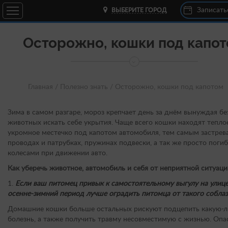
Записать
ВЫБЕРИТЕ ГОРОД
Осторожно, кошки под капо
Главная /
Полезно знать /
Осторожно, кошки под капотом
Зима в самом разгаре, мороз крепчает день за днём вынуждая б
животных искать себе укрытия. Чаще всего кошки находят тепло
укромное местечко под капотом автомобиля, тем самым застрева
проводах и патрубках, пружинах подвески, а так же просто поги
колесами при движении авто.
Как уберечь животное, автомобиль и себя от неприятной ситуаци
1.
Если ваш питомец привык к самостоятельному выгулу на улице,
осенне-зимний период лучше оградить питомца от такого собла
Домашние кошки больше остальных рискуют подцепить какую-
болезнь, а также получить травму несовместимую с жизнью. Оп