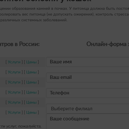
нии образования камней в почках. У питомца должна быть постоя
олировать вес питомца (не допускать ожирения), контроль стресса
 различных системных заболеваний.
тров в России:
Онлайн-форма з
[
Услуги
] [
Цены
]
[
Услуги
] [
Цены
]
[
Услуги
] [
Цены
]
[
Услуги
] [
Цены
]
[
Услуги
] [
Цены
]
[
Услуги
] [
Цены
]
и услуг, пожалуйста,