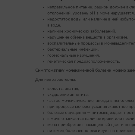
неправильное питание: рацион должен вклю
отклонений, уровень рН в моче нарушается
недостаток воды или наличие в ней избыт
в воде;
наличие хронических заболеваний;
нарушение обмена веществ в организме;
воспалительные процессы в мочевыделитель
бактериальные инфекции;
гормональные нарушения;
генетическая предрасположенность.
Симптоматику мочекаменной болезни можно заме
Для нее характерны:
вялость, апатия;
ухудшение аппетита;
частое мочеиспускание, иногда в неположе
при процессе мочеиспускания животное пр
болевые ощущения — питомец издает протя
в моче отмечается наличие крови или песчи
моча приобретает насыщенный цвет и непр
питомец болезненно реагирует на прикосно