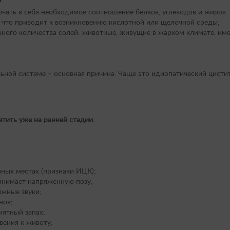
чать в себя необходимое соотношение белков, углеводов и жиров. 
, что приводит к возникновению кислотной или щелочной среды;
очного количества солей: животные, живущие в жарком климате, и
ной системе – основная причина. Чаще это идиопатический цисти
тить уже на ранней стадии.
нных местах (признаки ИЦК);
инимает напряженную позу;
жные звуки;
нок;
иятный запах;
вения к животу;