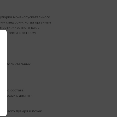
акупорки мочеиспускательного
ому синдрому, когда организм
мерти животного как в
т привести к острому
ия дополнительных
ного состава);
лонефрит, цистит);
мочевого пузыря и почек.