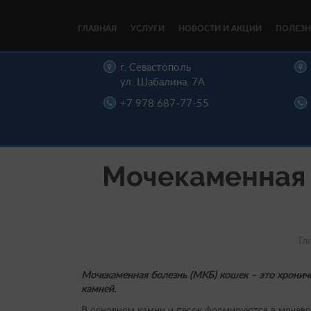
ГЛАВНАЯ
УСЛУГИ
НОВОСТИ И АКЦИИ
ПОЛЕЗН
цы,
г. Севастополь
, д. 16
ул. Шабалина, 7А
22-00
+7 978 687-77-55
Мочекаменная б
Гл
Мочекаменная болезнь (МКБ)
кошек – это хронич
камней.
В основном камни и песок формируются в мочевом