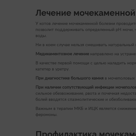
Лечение мочекаменной 
У котов лечение мочекаменной болезни проводи
позволит поддерживать определенный рН мочи, ч
воды.
Ни в коем случае нельзя смешивать натуральный
Медикаментозное лечение
направлено на устране
В качестве первой помощи с целью наладить нор
катетер в уретру.
При диагностике большого камня
в мочеполовых 
При наличии сопутствующей инфекции мочеполов
сильное обезвоживание, рвота и почечная недост
болей вводятся спазмолитические и обезболиваю
Важным в терапии МКБ и ИЦК является снижение 
феромоны.
Профилактика мочекам