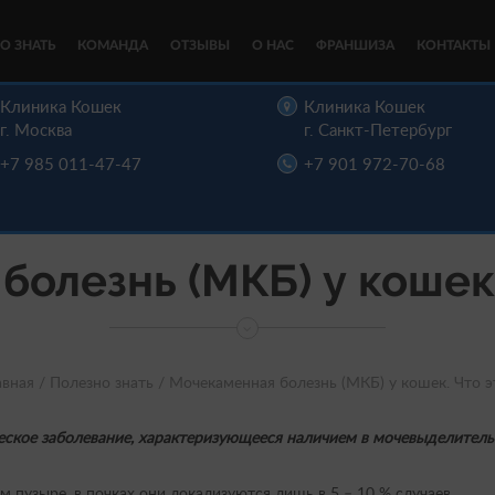
О ЗНАТЬ
КОМАНДА
ОТЗЫВЫ
О НАС
ФРАНШИЗА
КОНТАКТЫ
Клиника Кошек
Клиника Кошек
г. Москва
г. Санкт-Петербург
+7 985 011-47-47
+7 901 972-70-68
олезнь (МКБ) у кошек.
авная /
Полезно знать /
Мочекаменная болезнь (МКБ) у кошек. Что э
еское заболевание, характеризующееся наличием в мочевыделитель
 пузыре, в почках они локализуются лишь в 5 – 10 % случаев.