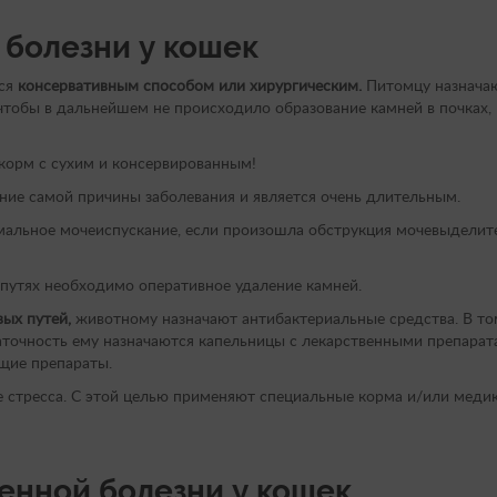
болезни у кошек
тся
консервативным способом или хирургическим.
Питомцу назначаю
тобы в дальнейшем не происходило образование камней в почках,
 корм с сухим и консервированным!
ние самой причины заболевания и является очень длительным.
мальное мочеиспускание, если произошла обструкция мочевыделите
путях необходимо оперативное удаление камней.
ых путей,
животному назначают антибактериальные средства. В том
аточность ему назначаются капельницы с лекарственными препарат
щие препараты.
стресса. С этой целью применяют специальные корма и/или медик
енной болезни у кошек