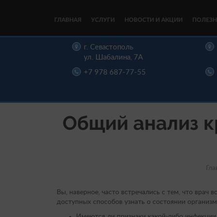
ГЛАВНАЯ
УСЛУГИ
НОВОСТИ И АКЦИИ
ПОЛЕЗН
цы,
г. Севастополь
, д. 16
ул. Шабалина, 7А
22-00
+7 978 687-77-55
Общий анализ кр
Гла
Вы, наверное, часто встречались с тем, что врач 
доступных способов узнать о состоянии организм
Имеются ли признаки какой-либо инфекции