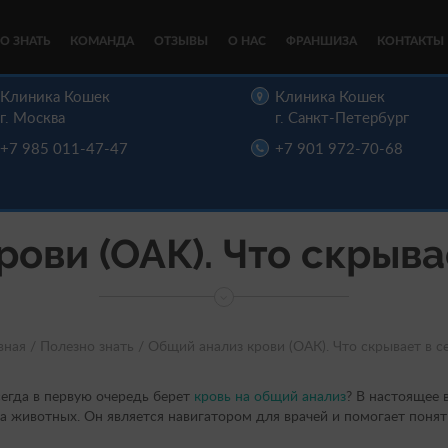
О ЗНАТЬ
КОМАНДА
ОТЗЫВЫ
О НАС
ФРАНШИЗА
КОНТАКТЫ
Клиника Кошек
Клиника Кошек
г. Москва
г. Санкт-Петербург
+7 985 011-47-47
+7 901 972-70-68
ови (ОАК). Что скрыва
вная /
Полезно знать /
Общий анализ крови (ОАК). Что скрывает в с
всегда в первую очередь берет
кровь на общий анализ
? В настоящее 
а животных. Он является навигатором для врачей и помогает понят
.