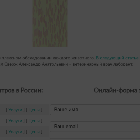
омплексном обследовании каждого животного.
В следующий статье
ил Сверж Александр Анатольевич – ветеринарный врач-лаборант.
тров в России:
Онлайн-форма з
[
Услуги
] [
Цены
]
[
Услуги
] [
Цены
]
[
Услуги
] [
Цены
]