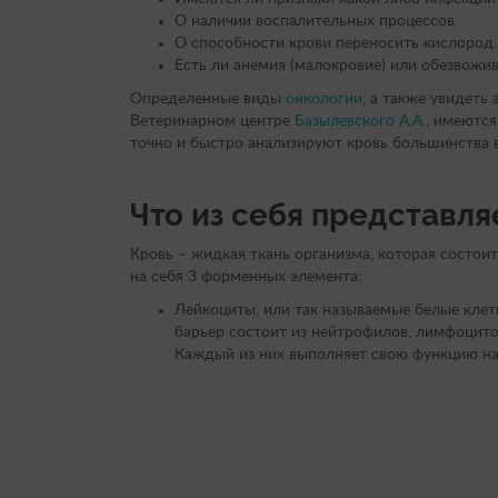
О наличии воспалительных процессов.
О способности крови переносить кислород.
Есть ли анемия (малокровие) или обезвожив
Определенные виды
онкологии
, а также увидеть
Ветеринарном центре
Базылевского А.А.
, имеются
точно и быстро анализируют кровь большинства 
Что из себя представля
Кровь – жидкая ткань организма, которая состои
на себя 3 форменных элемента:
Лейкоциты, или так называемые белые клет
барьер состоит из нейтрофилов, лимфоцито
Каждый из них выполняет свою функцию на