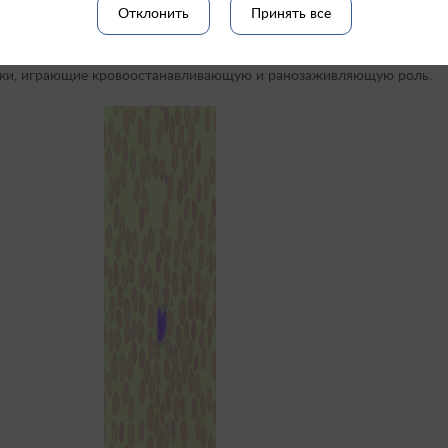
Отклонить
Принять все
тки, играющие кровоостанавливающую и ранозаживляющую роль.