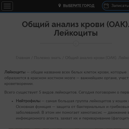
Записать
ВЫБЕРИТЕ ГОРОД
Общий анализ крови (ОАК)
Лейкоциты
Главная /
Полезно знать /
Общий анализ крови (ОАК). Лейк
Лейкоциты
— общее название всех белых клеток крови, которые
образуются в красном костном мозге — важнейшем органе, учас
кроветворении.
Всего существует 5 видов лейкоцитов. Сегодня поговорим о перв
Нейтрофилы
— самая большая группа лейкоцитов у кошек и
Основная функция — защита от бактериальных и грибковы
заболеваний. В этом им помогает хемотаксис — движение 
инфекционного агента, захват их и переваривание (фагоцито