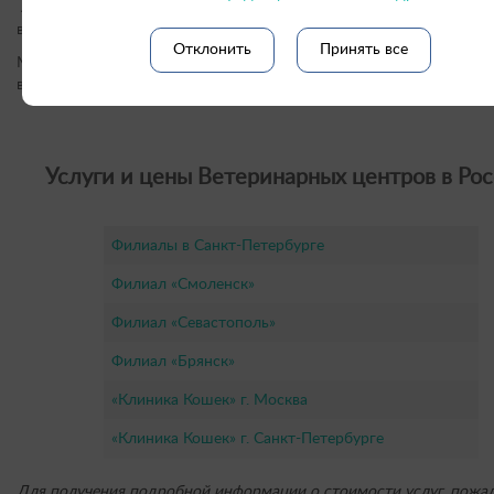
А про оставшихся 2 вида лейкоцитов (лимфоциты и моноциты) 
в следующей статье.
Отклонить
Принять все
Материал подготовил Сверж Александр Анатольевич – ветерина
врач-лаборант.
Услуги и цены Ветеринарных центров в Рос
Филиалы в Санкт-Петербурге
Филиал «Смоленск»
Филиал «Севастополь»
Филиал «Брянск»
«Клиника Кошек» г. Москва
«Клиника Кошек» г. Санкт-Петербурге
Для получения подробной информации о стоимости услуг, пожал