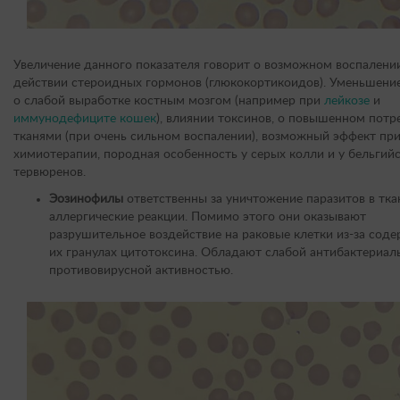
Увеличение данного показателя говорит о возможном воспалении
действии стероидных гормонов (глюкокортикоидов). Уменьшени
о слабой выработке костным мозгом (например при
лейкозе
и
иммунодефиците кошек
), влиянии токсинов, о повышенном потр
тканями (при очень сильном воспалении), возможный эффект пр
химиотерапии, породная особенность у серых колли и у бельгий
тервюренов.
Эозинофилы
ответственны за уничтожение паразитов в тка
аллергические реакции. Помимо этого они оказывают
разрушительное воздействие на раковые клетки из-за соде
их гранулах цитотоксина. Обладают слабой антибактериал
противовирусной активностью.