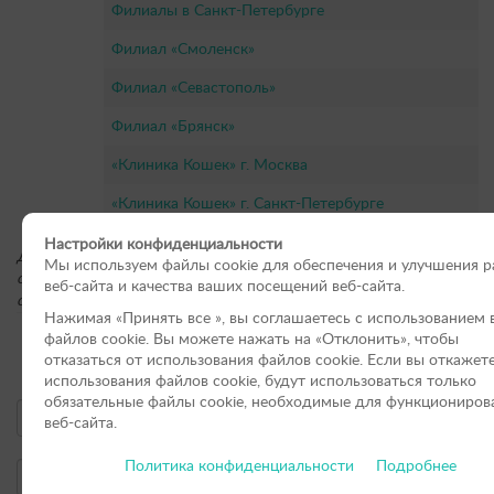
Филиалы в Санкт-Петербурге
Филиал «Смоленск»
Филиал «Севастополь»
Филиал «Брянск»
«Клиника Кошек» г. Москва
«Клиника Кошек» г. Санкт-Петербурге
Настройки конфиденциальности
Для получения подробной информации о стоимости услуг, пожал
Мы используем файлы cookie для обеспечения и улучшения 
обращайтесь по контактным телефонам или оставьте онлайн-заяв
веб-сайта и качества ваших посещений веб-сайта.
сайте.
Нажимая «Принять вce », вы соглашаетесь с использованием 
файлов cookie. Вы можете нажать на «Отклонить», чтобы
Онлайн-форма заявки:
отказаться от использования файлов сookie. Если вы откажет
использования файлов cookie, будут использоваться только
обязательные файлы cookie, необходимые для функциониров
веб-сайта.
Политика конфиденциальности
Подробнее