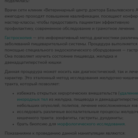
поделилась!
Врачи сети клиник «Ветеринарный центр доктора Базылевского А
ежегодно проходят повышение квалификации, посещают конфер
мастер-классы, чтобы предоставить пациентам эффективную
профилактику, современное обследование и грамотное лечение.
Гастроскопия
— это информативный метод диагностики различн
заболеваний пищеварительной системы. Процедура выполняется
помощью специального эндоскопического оборудования — гастр
Она позволяет изучить состояние пищевода, желудка и
двенадцатиперстной кишки
Данная процедура может носить как диагностический, так и леч
характер. Это эталонный метод исследования желудочно-кишеч
тракта, который позволяет:
избежать открытых хирургических вмешательств (
удаление
инородных тел
из желудка, пищевода и двенадцатиперстно
небольших опухолей, полипов, лечение неосложненных язв)
исследовать различные воспалительные процессы желудоч
кишечного тракта: эзофагиты, гастриты, дуодениты;
брать биопсию для
морфологического исследования
.
Показаниями к проведению данной манипуляции являются: