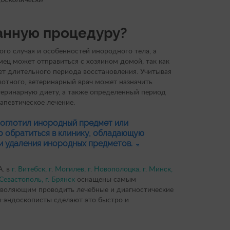
анную процедуру?
го случая и особенностей инородного тела, а
мец может отправиться с хозяином домой, так как
ет длительного периода восстановления. Учитывая
вотного, ветеринарный врач может назначить
еринарную диету, а также определенный период
апевтическое лечение.
роглотил инородный предмет или
о обратиться в клинику, обладающую
и удаления инородных предметов.
А. в
г. Витебск, г. Могилев, г. Новополоцка, г. Минск,
 Севастополь, г. Брянск
оснащены самым
воляющим проводить лечебные и диагностические
-эндоскописты сделают это быстро и