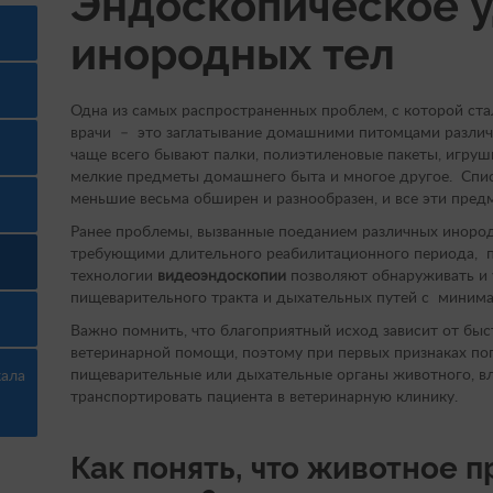
Эндоскопическое 
инородных тел
Одна из самых распространенных проблем, с которой ст
врачи – это заглатывание домашними питомцами различ
чаще всего бывают палки, полиэтиленовые пакеты, игрушк
мелкие предметы домашнего быта и многое другое. Спис
меньшие весьма обширен и разнообразен, и все эти пре
Ранее проблемы, вызванные поеданием различных иноро
требующими длительного реабилитационного периода, 
технологии
видеоэндоскопии
позволяют обнаруживать и 
пищеварительного тракта и дыхательных путей с миним
Важно помнить, что благоприятный исход зависит от бы
ветеринарной помощи, поэтому при первых признаках по
пищеварительные или дыхательные органы животного, в
кала
транспортировать пациента в ветеринарную клинику.
Как понять, что животное 