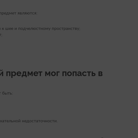
предмет являются:
 к шее и подчелюстному пространству;
т;
й предмет мог попасть в
 быть:
хательной недостаточности.