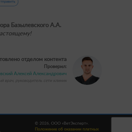
тправить
ора Базылевского А.А.
астоящему!
товлено отделом контента
Проверил:
вский Алексей Александрович
ый врач, руководитель сети клиник
© 2026, ООО «ВетЭксперт».
Положение об оказании платных