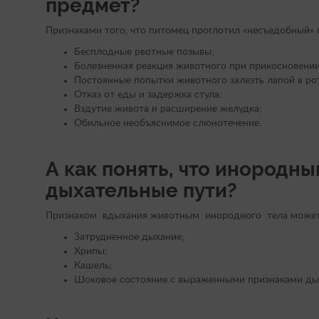
предмет?
Признаками того, что питомец проглотил «несъедобный» 
Бесплодные рвотные позывы;
Болезненная реакция животного при прикосновении
Постоянные попытки животного залезть лапой в ро
Отказ от еды и задержка стула;
Вздутие живота и расширение желудка;
Обильное необъяснимое слюнотечение.
А как понять, что инородны
дыхательные пути?
Признаком вдыхания животным инородного тела может
Затрудненное дыхание;
Хрипы;
Кашель;
Шоковое состояние с выраженными признаками ды