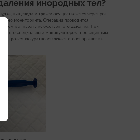
удаления инородных тел?
удка, пищевода и трахеи осуществляется через рот
 видео мониторинга. Операция проводится
ением к аппарату искусственного дыхания. При
вает его специальным манипулятором, проведенным
оконтролем аккуратно извлекает его из организма
доскопически