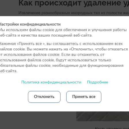
Как происходит удаление 
Извлечение разнообразных инородных тел из полости жел
животного с помощью гибкого эндоскопа под контролем
Настройки конфиденциальности
исключительно под общей анестезией, нередко с подключ
Мы используем файлы cookie для обеспечения и улучшения работы
обнаружении инородного тела
врач-эндоскопист
захваты
веб-сайта и качества ваших посещений веб-сайта.
через рабочий канал эндоскопа, и под непрерывным виде
животного.
Нажимая «Принять вce », вы соглашаетесь с использованием всех
файлов cookie. Вы можете нажать на «Отклонить», чтобы отказаться
от использования файлов сookie. Если вы откажетесь от
использования файлов cookie, будут использоваться только
обязательные файлы cookie, необходимые для функционирования
веб-сайта.
Политика конфиденциальности
Подробнее
Отклонить
Принять все
Кость удалена эн