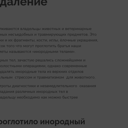
удаление
алкиваются владельцы животных и ветеринарные
ных несъедобных и травмирующих предметов. Это
и и их фрагменты, кости, иглы, ёлочные украшения,
ок того что могут проглотить братья наши
дметы называются «инородными телами».
дных тел, зачастую решались сложнейшими и
полостными операциями, однако современные
удалять инородные тела из верхних отделов
альным стрессом и травматизмом для животного.
строты диагностики и незамедлительного оказания
падания различных инородных тел в
ладельцу необходимо как можно быстрее
проглотило инородный