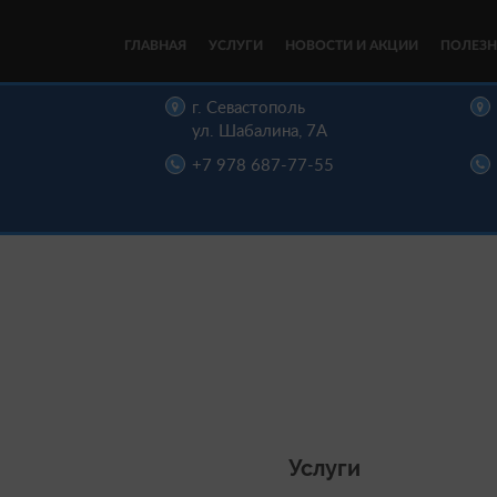
ГЛАВНАЯ
УСЛУГИ
НОВОСТИ И АКЦИИ
ПОЛЕЗН
цы,
г. Севастополь
, д. 16
ул. Шабалина, 7А
22-00
+7 978 687-77-55
Услуги