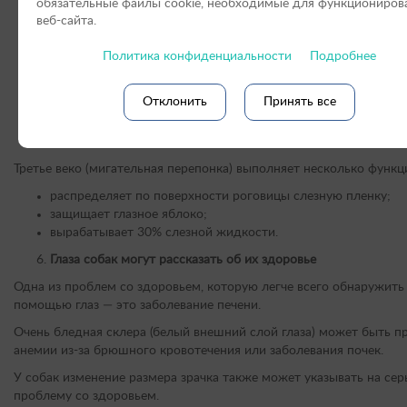
обязательные файлы cookie, необходимые для функциониров
веб-сайта.
Политика конфиденциальности
Подробнее
Отклонить
Принять все
Третье веко (мигательная перепонка) выполняет несколько функц
распределяет по поверхности роговицы слезную пленку;
защищает глазное яблоко;
вырабатывает 30% слезной жидкости.
Глаза собак могут рассказать об их здоровье
Одна из проблем со здоровьем, которую легче всего обнаружить
помощью глаз — это заболевание печени.
Очень бледная склера (белый внешний слой глаза) может быть п
анемии из-за брюшного кровотечения или заболевания почек.
У собак изменение размера зрачка также может указывать на се
проблему со здоровьем.