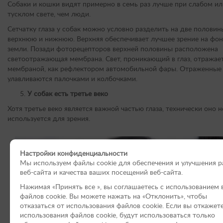
Собаки и кошки видят примерно в семь раз лучше при слабом ил
тусклом свете, чем люди.
Сетчатку глаза у собак можно условно разделить на две половин
верхнюю и нижнюю. Верхняя обеспечивает лучшее зрение на фо
земли. Позади фоторецепторов верхней половины расположена
светоотражающая мембрана. Свет, проникающий в глаз, отражае
мембраной, как рефлектором автомобильной фары. Отраженные
улавливаются палочками и колбочками.
У собак есть третье веко
Хотя третье веко является важной частью глаза, технически оно н
используется для зрения.
Настройки конфиденциальности
Мы используем файлы cookie для обеспечения и улучшения 
веб-сайта и качества ваших посещений веб-сайта.
Нажимая «Принять вce », вы соглашаетесь с использованием 
файлов cookie. Вы можете нажать на «Отклонить», чтобы
отказаться от использования файлов сookie. Если вы откажет
использования файлов cookie, будут использоваться только