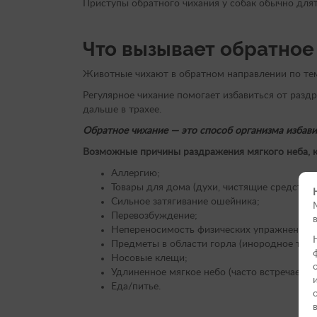
Приступы обратного чихания у собак обычно для
Что вызывает обратное
Животные чихают в обратном направлении по те
Регулярное чихание помогает избавиться от разд
дальше в трахее.
Обратное чихание — это способ организма избавит
Возможные причины раздражения мягкого неба, к
Аллергию;
Товары для дома (духи, чистящие средства,
Сильное затягивание ошейника;
Перевозбуждение;
Непереносимость физических упражнений;
Предметы в области горла (инородное тело
Носовые клещи;
Удлиненное мягкое небо (часто встречаетс
Еда/питье.