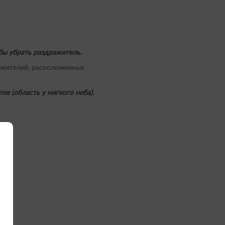
бы убрать раздражитель.
ражителей, расположенных
е (область у мягкого неба).