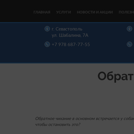
ГЛАВНАЯ
УСЛУГИ
НОВОСТИ И АКЦИИ
ПОЛЕЗН
цы,
г. Севастополь
, д. 16
ул. Шабалина, 7А
22-00
+7 978 687-77-55
Обрат
Обратное чихание в основном встречается у собак
чтобы остановить это?