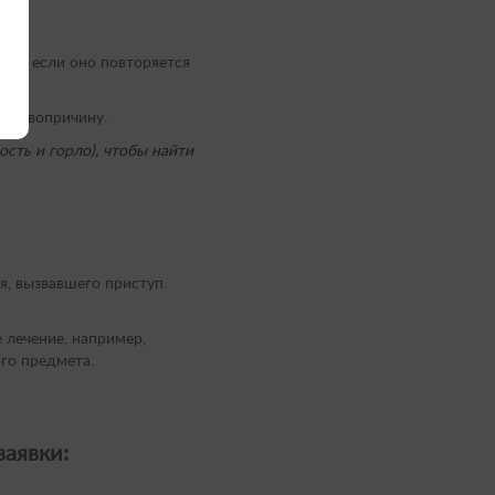
, но если оно повторяется
 первопричину.
ость и горло), чтобы найти
я, вызвавшего приступ.
 лечение, например,
го предмета.
аявки: