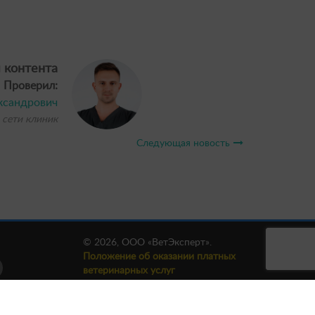
 контента
Проверил:
ксандрович
 сети клиник
Следующая новость
© 2026, ООО «ВетЭксперт».
Положение об оказании платных
ветеринарных услуг
Публичный договор
Политика конфиденциальности
Файлы Cookie