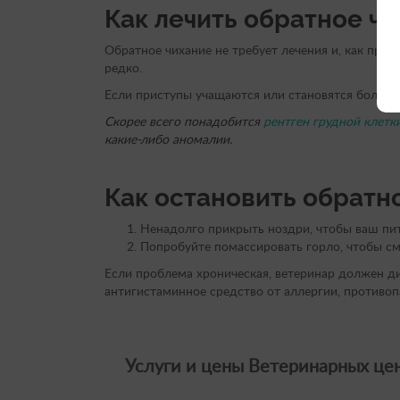
Как лечить обратное ч
Обратное чихание не требует лечения и, как пра
редко.
Если приступы учащаются или становятся более с
Скорее всего понадобится
рентген грудной клетк
какие-либо аномалии.
Как остановить обратн
Ненадолго прикрыть ноздри, чтобы ваш пит
Попробуйте помассировать горло, чтобы см
Если проблема хроническая, ветеринар должен д
антигистаминное средство от аллергии, противо
Услуги и цены Ветеринарных цен