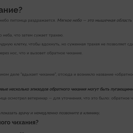
хание?
 небо питомца раздражается.
Мягкое небо — это мышечная область 
неба, что затем сужает трахею.
дную клетку, чтобы вдохнуть, но суженная трахея не позволяет сд
ерез нос, что и вызовет обратное чихание.
амом деле “вдыхает чихание”, отсюда и возникло название «обратно
рвые несколько эпизодов обратного чихания могут быть пугающими
ца осмотрел ветеринар — для уточнения, что это было: обратное ч
показать врачу и немедленно позвоните в клинику.
ного чихания?