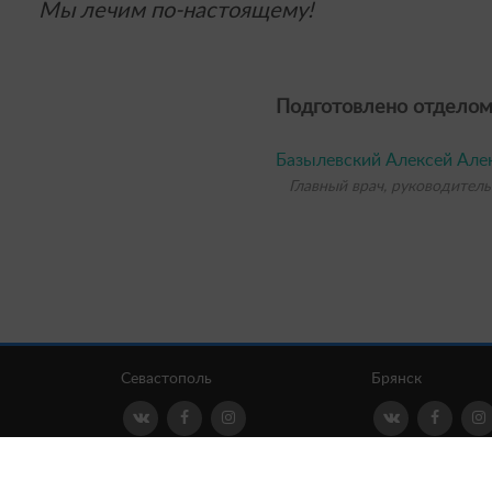
Мы лечим по-настоящему!
Подготовлено отделом
Базылевский Алексей Але
Главный врач, руководитель
Севастополь
Брянск