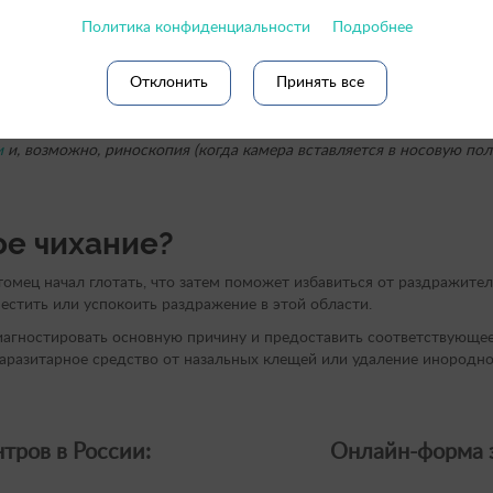
ихание?
Политика конфиденциальности
Подробнее
вило, является довольно нормальным процессом для вашего питомца
Отклонить
Принять все
ерьезными, проконсультируйтесь с ветеринаром, чтобы определить
и
и, возможно, риноскопия (когда камера вставляется в носовую пол
ое чихание?
омец начал глотать, что затем поможет избавиться от раздражител
естить или успокоить раздражение в этой области.
иагностировать основную причину и предоставить соответствующее
паразитарное средство от назальных клещей или удаление инородно
тров в России:
Онлайн-форма з