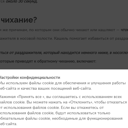
тся
около 30 секунд.
 чихание?
м же причинам, по которым они обычно чихают или кашляют —
что
ражителя в носовой полости. Кашель помогает избавиться от разд
ься от раздражителя, который находится немного ниже, в носоглотк
оторые приводят к обратному чиханию, включают:
 освежители воздуха);
Настройки конфиденциальности
Мы используем файлы cookie для обеспечения и улучшения работы
веб-сайта и качества ваших посещений веб-сайта.
Нажимая «Принять вce », вы соглашаетесь с использованием всех
 или новообразование);
файлов cookie. Вы можете нажать на «Отклонить», чтобы отказаться
от использования файлов сookie. Если вы откажетесь от
я у брахицефальных пород или пород с укороченной мордой);
использования файлов cookie, будут использоваться только
обязательные файлы cookie, необходимые для функционирования
веб-сайта.