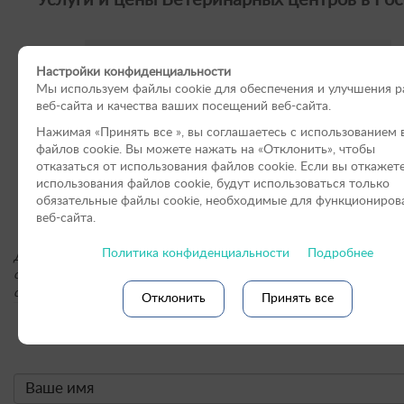
Услуги и цены Ветеринарных центров в Рос
Филиалы в Санкт-Петербурге
Настройки конфиденциальности
Филиал «Смоленск»
Мы используем файлы cookie для обеспечения и улучшения 
веб-сайта и качества ваших посещений веб-сайта.
Филиал «Севастополь»
Нажимая «Принять вce », вы соглашаетесь с использованием 
файлов cookie. Вы можете нажать на «Отклонить», чтобы
Филиал «Брянск»
отказаться от использования файлов сookie. Если вы откажет
«Клиника Кошек» г. Москва
использования файлов cookie, будут использоваться только
обязательные файлы cookie, необходимые для функциониров
«Клиника Кошек» г. Санкт-Петербурге
веб-сайта.
Политика конфиденциальности
Подробнее
Для получения подробной информации о стоимости услуг, пожал
обращайтесь по контактным телефонам или оставьте онлайн-заяв
сайте.
Отклонить
Принять все
Онлайн-форма заявки: