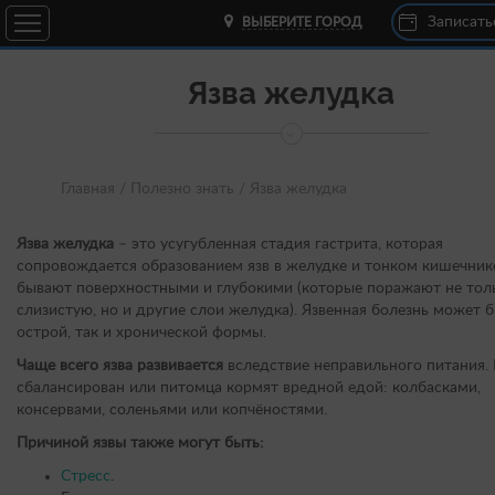
Записать
ВЫБЕРИТЕ ГОРОД
Язва желудка
Главная /
Полезно знать /
Язва желудка
Язва желудка
– это усугубленная стадия гастрита, которая
сопровождается образованием язв в желудке и тонком кишечник
бывают поверхностными и глубокими (которые поражают не тол
слизистую, но и другие слои желудка). Язвенная болезнь может б
острой, так и хронической формы.
Чаще всего язва развивается
вследствие неправильного питания. 
сбалансирован или питомца кормят вредной едой: колбасками,
консервами, соленьями или копчёностями.
Причиной язвы также могут быть:
Стресс
.