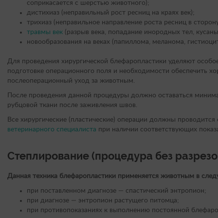
соприкасается с шерстью животного);
дистихиаз (неправильный рост ресниц на краях век);
трихиаз (неправильное направление роста ресниц в сторону
травмы век
(разрыв века, попадание инородных тел, кусаны
новообразования на веках (папиллома, меланома, гистиоци
Для проведения хирургической блефаропластики уделяют особо
подготовке операционного поля и необходимости обеспечить х
послеоперационный уход за животным.
После проведения данной процедуры должно оставаться минима
рубцовой ткани после заживления швов.
Все хирургические (пластические) операции должны проводится 
ветеринарного специалиста
при наличии соответствующих показа
Степлирование (процедура без разрезо
Данная техника блефаропластики применяется животным в след
при поставленном диагнозе — спастический энтропион;
при диагнозе — энтропион растущего питомца;
при противопоказаниях к выполнению постоянной блефаро