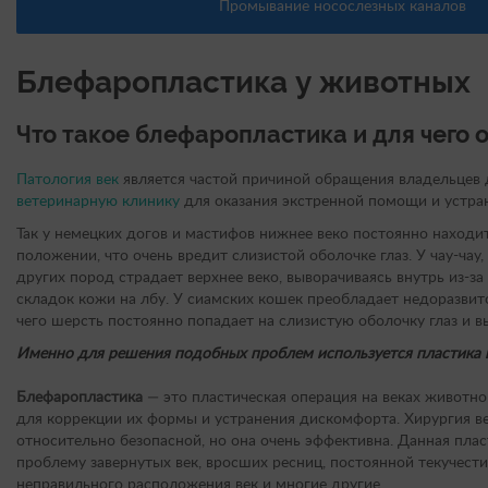
Промывание носослезных каналов
Блефаропластика у животных
Что такое блефаропластика и для чего 
Патология век
является частой причиной обращения владельце
ветеринарную клинику
для оказания экстренной помощи и устра
Так у немецких догов и мастифов нижнее веко постоянно находи
положении, что очень вредит слизистой оболочке глаз. У чау-чау
других пород страдает верхнее веко, выворачиваясь внутрь из-з
складок кожи на лбу. У сиамских кошек преобладает недоразвито
чего шерсть постоянно попадает на слизистую оболочку глаз и в
Именно для решения подобных проблем используется пластика в
Блефаропластика
— это пластическая операция на веках животно
для коррекции их формы и устранения дискомфорта. Хирургия ве
относительно безопасной, но она очень эффективна. Данная пла
проблему завернутых век, вросших ресниц, постоянной текучести 
неправильного расположения век и многие другие.