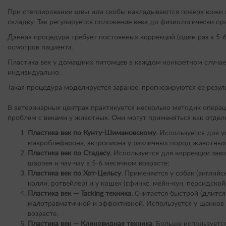
При степлировании швы или скобы накладываются поверх кожи 
складку. Так регулируется положение века до физиологически пр
Данная процедура требует постоянных коррекций (один раз в 5-
осмотров пациента.
Пластика век у домашних питомцев в каждом конкретном случае
индивидуально.
Такая процедура моделируется заранее, прогнозируются ее резул
В ветеринарных центрах практикуется несколько методик опера
проблем с веками у животных. Они могут применяться как отдель
Пластика век по Кунту-Шимановскому.
Используется для у
макроблефарона, эктропиона у различных пород животных
Пластика век по Стадесу.
Используется для коррекции заво
шарпея и чау-чау в 5-6 месячном возрасте;
Пластика век по Хот-Цельсу.
Применяется у собак (английск
колли, ротвейлер) и у кошек (сфинкс, мейн-кун, персидско
Пластика век — Tacking техника.
Считается быстрой (длится 
малотравматичной и эффективной. Используется у щенков в
возрасте;
Пластика век — Клиновидная техника.
Больше используется