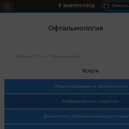
Записать
ВЫБЕРИТЕ ГОРОД
Офтальмология
Главная /
Услуги /
Офтальмология
Услуги
Общая информация по офтальмологии
Блефаропластика у животных
Диагностика слезотечения (эпифоры) у жив