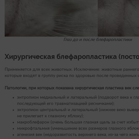
Глаз до и после блефаропластики
Хирургическая блефаропластика (посто
Применяется для всех животных. Исключение: животные раннего
которые входят в группу риска по здоровью после проведенных 
Патологии, при которых показана хирургическая пластика век с
энтропион медиальный и латеральный (подворот века к гл
последующей его травматизацией ресничками);
эктропион центральный и латеральный (нижнее веко вывер
не прилегает к глазному яблоку);
макроблефарон (очень большая глазная щель за счет избытк
микрофтальмия (уменьшение всех размеров глазного яблок
агенезия век (недоразвитость верхнего века, из-за чего ко