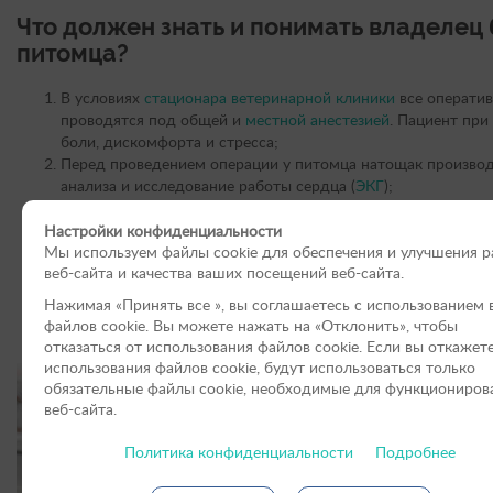
Что должен знать и понимать владелец 
питомца?
В условиях
стационара ветеринарной клиники
все операти
проводятся под общей и
местной анестезией
. Пациент при
боли, дискомфорта и стресса;
Перед проведением операции у питомца натощак произво
анализа и исследование работы сердца (
ЭКГ
);
При
проведении операции
используется специальный микр
офтальмологический инструмент, одноразовые лезвия. Это 
Настройки конфиденциальности
Мы используем файлы cookie для обеспечения и улучшения 
разрезы четкими и избежать образования грубых шрамов;
веб-сайта и качества ваших посещений веб-сайта.
Качественно и правильно использованная хирургическая м
получить долговременный результат;
Нажимая «Принять вce », вы соглашаетесь с использованием 
По окончанию послеоперационного периода глаза и веки 
файлов cookie. Вы можете нажать на «Отклонить», чтобы
нормально функционировать и хорошо выглядеть.
отказаться от использования файлов сookie. Если вы откажет
использования файлов cookie, будут использоваться только
обязательные файлы cookie, необходимые для функциониров
веб-сайта.
Политика конфиденциальности
Подробнее