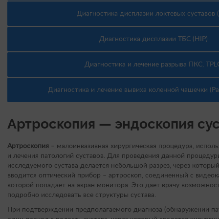
Диагностика дисплазии локтевых суставов 
Диагностика дисплазии ТБС (HIP)
Диагностика и лечение разрыва ПКС, TP
Диагностика и лечение вывиха коленной чашечки (Pate
Артроскопия — эндоскопия су
Артроскопия
– малоинвазивная хирургическая процедура, исполь
и лечения патологий суставов. Для проведения данной процедур
исследуемого сустава делается небольшой разрез, через который
вводится оптический прибор – артроскоп, соединенный с видеок
которой попадает на экран монитора. Это дает врачу возможнос
подробно исследовать все структуры сустава.
При подтверждении предполагаемого диагноза (обнаружении па